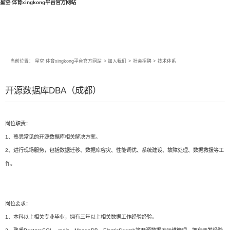
星空·体育xingkong平台官方网站
当前位置：
星空·体育xingkong平台官方网站
>
加入我们
>
社会招聘
>
技术体系
开源数据库DBA（成都）
岗位职责：
1、熟悉常见的开源数据库相关解决方案。
2、进行现场服务，包括数据迁移、数据库容灾、性能调优、系统建设、故障处理、数据救援等工
作。
岗位要求：
1、本科以上相关专业毕业，拥有三年以上相关数据工作经验经验。