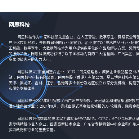
网思科技
网思科技作为一家科技领先型企业，在人工智能、数字孪生、网络安全等
产业化应用经验，并拥有敏锐的行业洞察力。企业坚持以“技术产品+行业场景
工智能、数字孪生、大数据等技术为用户提供数字化的产品及解决方案。凭借
的服务品质，网思科技成功获得了以中国移动为首的三大运营商、广汽集团、
多家顶级客户的大力认可。
网思科技采用“全国整合企业（CIE）”的先进理念，成员企业囊括星空·体育xi
站 、网思数字科技有限公司、网思控股（香港）有限公司、星云博创科技有限
天津、黑龙江、吉林、辽宁、香港等多个省份及地区设立15家分支机构，构建
和服务支撑体系。
网思科技于2023年8月完成了由广州产投领投、天河基金和建智集团跟投
潜在独角兽企业”；2024年9月，完成由范式基金独家领投的A+轮融资，融资
网思科技凭借雄厚的技术实力成功获得CMMI5、CCRC、6个ISO标准
家专精特新小巨人企业、国家高新技术企业、广东省专精特新中小企业和广州
多项政府和行业的重要荣誉。