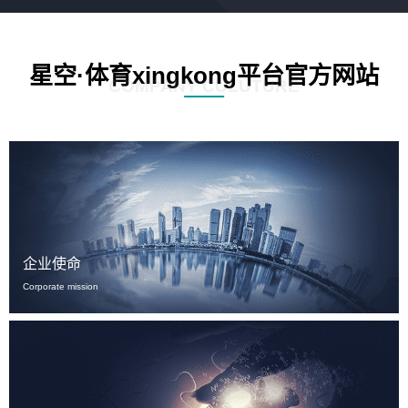
星空·体育xingkong平台官方网站
COMPANY CULUTURE
企业使命
Corporate mission