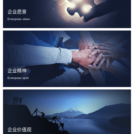
企业愿景
Enterprise vision
企业精神
Enterprise spirit
企业价值观