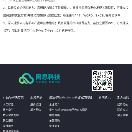
1、3年以上运营或解决方案的工作经验。
2、具备良好的逻辑能力、沟通能力和文字处理能力，能够从海量数据中发现关键特征，可独立提
出完整的优化方案,并推动方案执行达成结果；熟练使用PPT、WORD、EXCEL等办公软件；
3、深入理解公司各项AI产品和技术信息；具有较强的文档编写能力，能独立撰写PPT、方案建议
书等，面试时需携带个人制作的专业PPT文件进行展示。
产品与解决方案
服务体系
星空·体育xingkong平台官方网站
新闻资讯
加入我们
人工智能
服务级别
企业简介
招聘岗位
数字孪生
服务网络
星空·体育xingkong平台官方网站
联系方式
数字化转型解
服务网络
留言表单
安全服务
荣誉资质
运维服务
企业风采
技术咨询服务