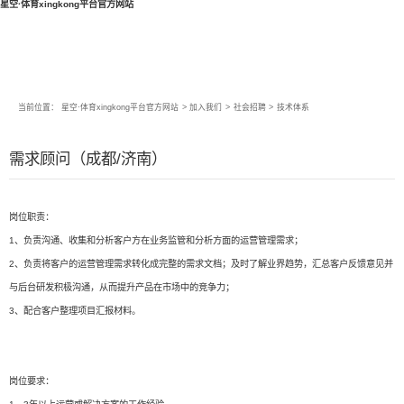
星空·体育xingkong平台官方网站
当前位置：
星空·体育xingkong平台官方网站
>
加入我们
>
社会招聘
>
技术体系
需求顾问（成都/济南）
岗位职责：
1、负责沟通、收集和分析客户方在业务监管和分析方面的运营管理需求；
2、负责将客户的运营管理需求转化成完整的需求文档；及时了解业界趋势，汇总客户反馈意见并
与后台研发积极沟通，从而提升产品在市场中的竞争力；
3、配合客户整理项目汇报材料。
岗位要求：